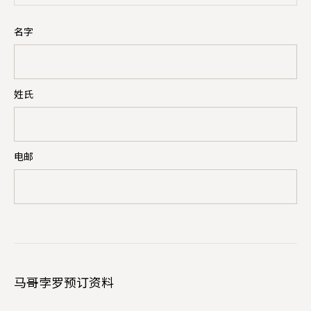
名字
姓氏
电邮
马哥孛罗预订资料