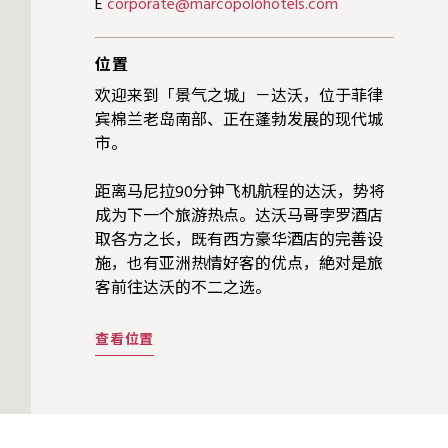
E
corporate@marcopolohotels.com
位置
欢迎来到「景气之城」－达沃，位于菲律
宾棉兰老岛南部、正在蓬勃发展的现代城
市。
距离马尼拉90分钟飞机航程的达沃，势将
成为下一个旅游热点。达沃马哥孛罗酒店
取各方之长，既有西方豪华酒店的完善设
施，也有亚洲热情好客的优点，絶对是旅
客前往达沃的不二之选。
查看位置