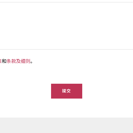
策
和
条款及细则
。
提交​