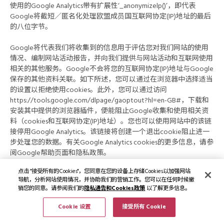
使用的Google Analytics带有扩展性‘_anonymizelp()’，即代表
Google将截短／匿名化处理欧盟成员国互联网协定(IP)地址的最后
的八位字节。
Google将代表我们将收集到的信息用于评估您对我们网站的使用
情况、编制网站活动报告，并向我们提供与网站活动和互联网使用
相关的其他服务。Google不会将您的互联网协定(IP)地址与Google
保存的其他资料关联。如下所述，您可以通过在浏览器中选择适当
的设置以拒绝使用cookies。此外，您可以通过访问
https://tools.google.com/dlpage/gaoptout?hl=en-GB#，下载和
安装其中提供的浏览器插件，便能阻止Google收集和使用相关资
料（cookies和互联网协定(IP)地址）。您也可以使用网站中的该链
接停用Google Analytics。该链接将创建一个退出cookie阻止进一
步处理您的数据。有关Google Analytics cookies的更多信息，请参
阅Google帮助页面和隐私政策。
点击 "接受所有的Cookies"，您同意在您的设备上存储Cookies以加强网站
Cookie 名称
类
描述
有效期
有效单
型
导航，分析网站使用情况，并协助我们的营销工作。您可以在任何时候撤
销您的同意。请参阅我们的
隐私通告和Cookies政策
以了解更多信息。
_ga
第
该cookie名
1
年
一
称与
Cookie 设置
接受所有 Cookie
方
Google
Universal