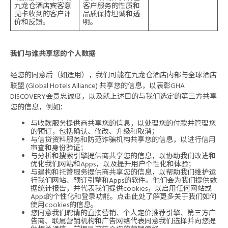
九龙仓酒店宾客意
客户服务的性质和
见卡收到的客户评
品质保持坦诚和透
价和反馈。
明。
我们与谁共享您的个人数据
经您的同意后（如适用），我们可能在九龙仓酒店内部与全球酒店
联盟 (Global Hotels Alliance) 共享您的信息，以表彰GHA
DISCOVERY会员忠诚度，以及就上述目的与我们选定的第三方共享
您的信息，例如：
与收款服务提供商共享您的信息，以处理您的付款并管理您
的预订，包括确认、修改、升级和取消；
与信贷资料服务和防范诈骗机构共享您的信息，以进行信用
审查和身份验证；
与分析和搜索引擎提供商共享您的信息，以协助我们改进和
优化我们网站和Apps，以及提升用户个性化和体验；
与建构和托管服务提供商共享您的信息，以帮助我们维护运
行我们网站、预订引擎和Apps的软件。他们会为我们提供数
据统计报告，并代表我们提供cookies，以启用任何网站或
Apps的个性化和登录功能。点击此处了解更多关于我们如何
使用cookies的信息。
您同意我们聘请的直接营销、个人定价推荐引擎、第三方广
告商、联属营销机构和广告网络代表同意我们选择并向您提