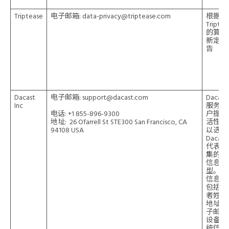
Triptease
电子邮箱:
data-privacy@triptease.com
根据
Triptea
的算法
新定位
告
Dacast
电子邮箱:
support@dacast.com
Dacast
Inc
服务为
电话: +1 855-896-9300
户提供
地址: 26 Ofarrell St STE300 San Francisco, CA
活性，
94108 USA
以选择
Dacast
代表其
集的个
信息类
型。此
信息可
包括查
者姓名
地址、
子邮件
设备和
统信息