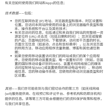
有关您如何使用我们网站和Apps的信息；
技术数据
——包括：
您的互联网协定 (IP) 地址、浏览器类型和版本、时区设置和
位置。您访问本网站所使用的设备上的浏览器插件类型和版
本、操作系统和平台以及其他技术；
有关您访问的信息，包括通过和来自我们网站的完整统一资
源定位符 (URL) 点击流（包括日期和时间）；您浏览或搜索
的产品；页面响应时间、下载错误、访问若干页面的时长、
页面交互信息（如滚动、点击和鼠标悬停），以及浏览页面
的所用方法、移动应用程序流量数据、博客和其他通信数
据；
如果您使用移动装置访问我们的网站或我们的某个应用程
序，您使用的移动装置类型、唯一装置标识符（例如，您装
置的国际移动设备识别码(IMEI)、装置无线网络接口的媒体
访问控制地址(MAC)或装置使用的移动电话号码）、移动网
络信息、您的移动操作系统、您使用的移动浏览器类型和时
区设置。
其他
——我们亦可能收到与我们密切合作的第三方（如无线网络
(wifi)服务提供商、在线预订和评论平台、参考机构和防欺诈机构）
提供的信息。该等第三方可能会根据他们的资料保护政策和程序，
与我们共享信息。