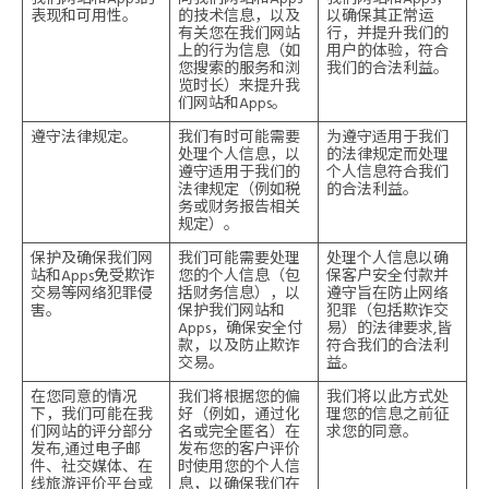
表现和可用性。
的技术信息，以及
以确保其正常运
有关您在我们网站
行，并提升我们的
上的行为信息（如
用户的体验，符合
您搜索的服务和浏
我们的合法利益。
览时长）来提升我
们网站和Apps。
遵守法律规定。
我们有时可能需要
为遵守适用于我们
处理个人信息，以
的法律规定而处理
遵守适用于我们的
个人信息符合我们
法律规定（例如税
的合法利益。
务或财务报告相关
规定）。
保护及确保我们网
我们可能需要处理
处理个人信息以确
站和Apps免受欺诈
您的个人信息（包
保客户安全付款并
交易等网络犯罪侵
括财务信息），以
遵守旨在防止网络
害。
保护我们网站和
犯罪（包括欺诈交
Apps，确保安全付
易）的法律要求,皆
款，以及防止欺诈
符合我们的合法利
交易。
益。
在您同意的情况
我们将根据您的偏
我们将以此方式处
下，我们可能在我
好（例如，通过化
理您的信息之前征
们网站的评分部分
名或完全匿名）在
求您的同意。
发布,通过电子邮
发布您的客户评价
件、社交媒体、在
时使用您的个人信
线旅游评价平台或
息，以确保我们在