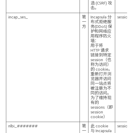
造 (CSRF) 攻
击。
incap_ses_
第
Incapsula 分
session
一
布式拒绝服
方
务(DDoS) 保
护和网络应
用程序防火
墙：
用于将
HTTP 请求
链接到特定
session（也
称为访问）
的 cookie。
重新打开浏
览器并访问
同一站点将
被注册为不
同的访问。
为了维持现
有的
sessions（即
session
cookie）
nlbi_#######
第
此 cookie
session
一
与 Incapsula