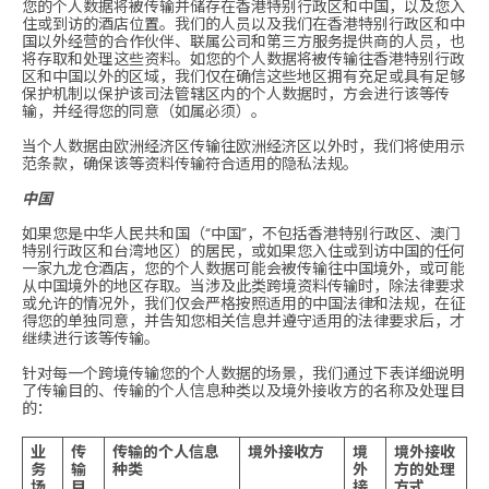
您的个人数据将被传输并储存在香港特别行政区和中国，以及您入
住或到访的酒店位置。我们的人员以及我们在香港特别行政区和中
国以外经营的合作伙伴、联属公司和第三方服务提供商的人员，也
将存取和处理这些资料。如您的个人数据将被传输往香港特别行政
区和中国以外的区域，我们仅在确信这些地区拥有充足或具有足够
保护机制以保护该司法管辖区内的个人数据时，方会进行该等传
输，并经得您的同意（如属必须）。
当个人数据由欧洲经济区传输往欧洲经济区以外时，我们将使用示
范条款，确保该等资料传输符合适用的隐私法规。
中国
如果您是中华人民共和国（“中国”，不包括香港特别行政区、澳门
特别行政区和台湾地区）的居民，或如果您入住或到访中国的任何
一家九龙仓酒店，您的个人数据可能会被传输往中国境外，或可能
从中国境外的地区存取。当涉及此类跨境资料传输时，除法律要求
或允许的情况外，我们仅会严格按照适用的中国法律和法规，在征
得您的单独同意，并告知您相关信息并遵守适用的法律要求后，才
继续进行该等传输。
针对每一个跨境传输您的个人数据的场景，我们通过下表详细说明
了传输目的、传输的个人信息种类以及境外接收方的名称及处理目
的：
业
传
传输的个人信息
境外接收方
境
境外接收
务
输
种类
外
方的处理
场
目
接
方式