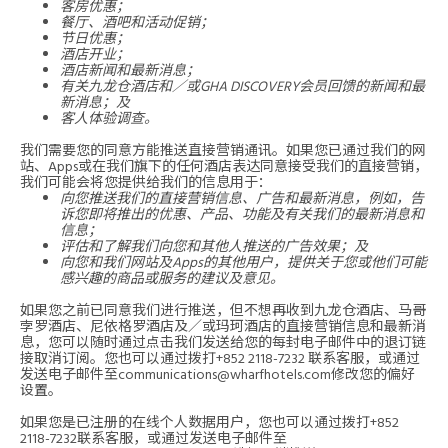
客房优惠；
餐厅、酒吧和活动促销；
节日优惠；
酒店开业；
酒店新闻和最新消息；
有关九龙仓酒店和／或GHA DISCOVERY会员回馈的新闻和最
新消息；及
客人体验调查。
我们需要您的同意方能推送直接营销通讯。如果您已通过我们的网
站、Apps或在我们旗下的任何酒店表达同意接受我们的直接营销，
我们可能会将您提供给我们的信息用于：
向您推送我们的直接营销信息、广告和最新消息，例如，告
诉您即将推出的优惠、产品、功能及有关我们的最新消息和
信息；
评估和了解我们向您和其他人推送的广告效果；及
向您和我们网站及Apps的其他用户，提供关于您或他们可能
感兴趣的商品或服务的建议及意见。
如果您之前已同意我们进行推送，但不想再收到九龙仓酒店、马哥
孛罗酒店、尼依格罗酒店及／或玛珂酒店的直接营销信息和最新消
息，您可以随时通过点击我们发送给您的每封电子邮件中的退订链
接取消订阅。您也可以通过拨打
+852 2118-7232
联系客服，或通过
发送电子邮件至
communications@wharfhotels.com
修改您的偏好
设置。
如果您是已注册的在线个人数据用户，您也可以通过拨打
+852
2118-7232
联系客服，或通过发送电子邮件至