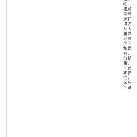
唯一ID
视频观
活动、
源和目
域名，
及大致
置数据
这些信
用于传
和管理
容、提
分析和
告、维
平台性
和安全
性，并
客户进
沟通。