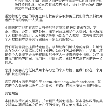
不会影响您在撤回同意之前已经进行或基于其他理由进行的
任何资料处理。如果您撤回您的同意，我们可能无法向您提
供某些产品或服务。
香港特别行政区的数据主体有权要求存取和更正我们作为资料使用
者所持有的您的个人数据。
中国居民可能拥有您可以行使的特定隐私权,包括要求存取、更
正、修改、更新、限制处理、撤销同意或删除个人数据、要求解释
个人数据处理规则、反对或选择取消处理个人数据，或者接收您的
个人数据副本以将其传输给另一家公司的权利。
我们可能需要您提供特定信息，以帮助我们确认您的身份，并确保
您存取您个人数据的权利（或行使您的任何其他权利）。这是一项
确保个人数据不会向无权接收的任何人士披露的安全措施。为了加
快我们的响应时间，我们还可能联系您，索取与您求有关的进一步
信息。
您并不需要支付任何费用来存取您的个人数据，且我们会在一个月
内回复您的请求。
您可通过发送电子邮件至
communications@wharfhotels.com
，就
您的个人数据提出任何上述要求，并询问有关本隐私声明的问题。
其它规定
本隐私政策以英文撰写，并会翻译成其他语言。如本隐私政策的英
文版本与翻译版本之间存在任何分歧，则以英文版本为准。