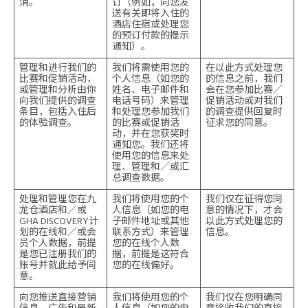
消。
订（例如，向您发
送有关即将入住的
酒店住宿或处理您
的预订付款的提示
通知）。
管理和进行我们的
我们将需使用您的
在以此方式处理您
比赛和促销活动，
个人信息（如您的
的信息之前，我们
或管理和分析由你
姓名、电子邮件和
会在您参加比赛／
向我们提供的调查
电话号码）来管理
促销活动或对我们
条目，包括入住后
和处理您参加我们
的调查提供回复时
的体验调查。
的比赛或促销活
征求您的同意。
动，并在您获奖时
通知您。我们还将
使用您的信息来处
理、管理和／或汇
总调查数据。
处理和管理您在九
我们将使用您的个
我们仅在征得您同
龙仓酒店和／或
人信息（如您的电
意的情况下，才会
GHA DISCOVERY计
子邮件地址或其他
以此方式处理您的
划的在线和／或会
联系方式）来管理
信息。
员个人数据，前提
您的在线个人数
是您已注册我们的
据，前提是这符合
账号并就此给予同
您的在线偏好。
意。
向您推送直接营销
我们将使用您的个
我们仅在您明确同