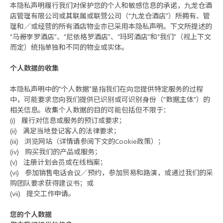
本隐私声明履行我们对保护您的个人和敏感信息的承诺，九龙仓酒
店管理有限公司或其联属或联营公司（“九龙仓酒店”）所拥有、管
理和／或经营的所有酒店物业亦已采用本隐私声明。下文所提述的
“马哥孛罗酒店”、“尼依格罗酒店”、“玛珂酒店”和“我们”（视上下文
而定）统指单独和不同的物业或实体。
个人数据的收集
本隐私声明中的“个人数据”是指我们在向您提供特定服务的过程
中，可能要求您向我们提供已识别或可识别身份（“数据主体”）的
相关信息。收集个人数据的目的可能包括但不限于：
(i) 履行对信息或服务的预订或要求；
(ii) 满足当地登记客人的法律要求；
(iii) 浏览网站（详情请参阅下文的Cookie政策）；
(iv) 购买我们的产品或服务；
(v) 注册计划会员或在线档案；
(vi) 参加销售电话会议／预约，参加贸易和路演，或通过我们的采
购团队要求获得建议书；或
(vii) 提交工作申请。
您的个人数据