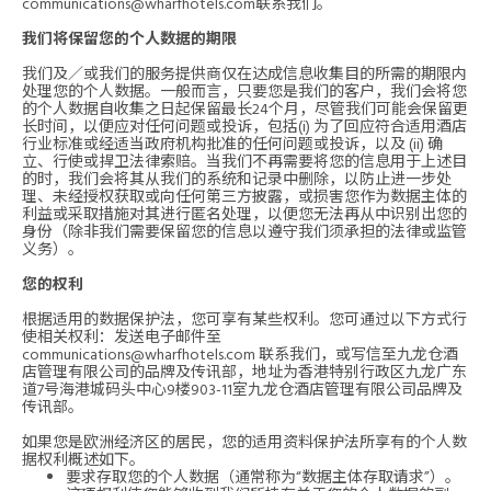
communications@wharfhotels.com
联系我们。
我们将保留您的个人数据的期限
我们及／或我们的服务提供商仅在达成信息收集目的所需的期限内
处理您的个人数据。一般而言，只要您是我们的客户，我们会将您
的个人数据自收集之日起保留最长24个月，尽管我们可能会保留更
长时间，以便应对任何问题或投诉，包括(i) 为了回应符合适用酒店
行业标准或经适当政府机构批准的任何问题或投诉，以及 (ii) 确
立、行使或捍卫法律索赔。当我们不再需要将您的信息用于上述目
的时，我们会将其从我们的系统和记录中删除，以防止进一步处
理、未经授权获取或向任何第三方披露，或损害您作为数据主体的
利益或采取措施对其进行匿名处理，以便您无法再从中识别出您的
身份（除非我们需要保留您的信息以遵守我们须承担的法律或监管
义务）。
您的权利
根据适用的数据保护法，您可享有某些权利。您可通过以下方式行
使相关权利：发送电子邮件至
communications@wharfhotels.com
联系我们，或写信至九龙仓酒
店管理有限公司的品牌及传讯部，地址为香港特别行政区九龙广东
道7号海港城码头中心9楼903-11室九龙仓酒店管理有限公司品牌及
传讯部。
如果您是欧洲经济区的居民，您的适用资料保护法所享有的个人数
据权利概述如下。
要求存取您的个人数据（通常称为“数据主体存取请求”）。