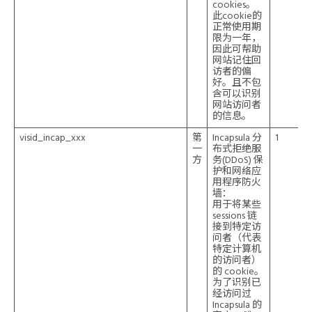
cookies。
此cookie的
正常使用期
限为一年，
因此可帮助
网站记住回
访者的偏
好。且不包
含可以识别
网站访问者
的信息。
visid_incap_xxx
第
Incapsula 分
1
一
布式拒绝服
方
务(DDoS) 保
护和网络应
用程序防火
墙：
用于将某些
sessions 链
接到特定访
问者（代表
特定计算机
的访问者）
的 cookie。
为了识别已
经访问过
Incapsula 的