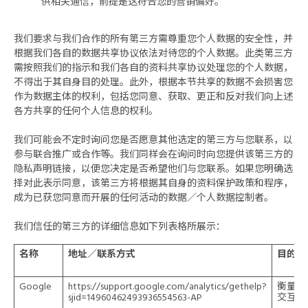
供相关通信，前提是这符合您的营销偏好。
我们要求与我们合作的所有第三方需尊重您个人数据的安全性，并
根据我们各自的数据共享协议依法对待您的个人数据。此类第三方
需按照我们的指示和我们各自的资料共享协议处理您的个人数据，
不得出于其自身目的处理。此外，根据本节共享的数据不会损害您
作为数据主体的权利，包括您同意、获取、更正和反对我们向上述
各方共享的任何个人信息的权利。
我们可能会不定时询问您是否愿意其他选定的第三方与您联系，以
参与联合推广或合作等。我们同样会在询问时向您提供该第三方的
隐私声明链接，以便您决定是否希望他们与您联系。如果您明确选
择对此表示同意，该第三方将根据其自身的资料保护政策和程序，
成为已获您同意而开展的任何活动的数据／个人数据控制者。
我们信任的第三方的详细信息如下列表格所展示：
名称
地址／联系方式
目的
Google
https://support.google.com/analytics/gethelp?
衡量用
sjid=14960462493936554563-AP
交互