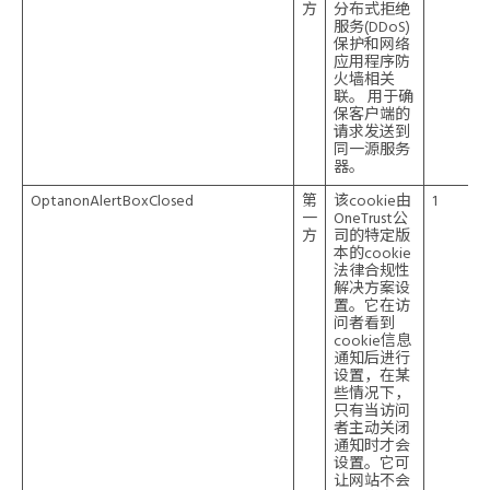
方
分布式拒绝
服务(DDoS)
保护和网络
应用程序防
火墙相关
联。 用于确
保客户端的
请求发送到
同一源服务
器。
OptanonAlertBoxClosed
第
该cookie由
1
一
OneTrust公
方
司的特定版
本的cookie
法律合规性
解决方案设
置。它在访
问者看到
cookie信息
通知后进行
设置，在某
些情况下，
只有当访问
者主动关闭
通知时才会
设置。它可
让网站不会