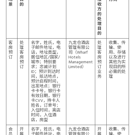
景
的
收
方
的
处
理
目
的
客
处
名字，姓氏，电
九龙仓酒店
处
收集、传
房
理
子邮件地址，电
管理有限公
理
输、使
预
客
话，地址类型，
司（Wharf
客
用、存储
订
房
居住地区/国家/
Hotels
房
以及进行
预
城市；特别要
Management
预
其他为实
订
求；忠诚计划
Limited）
订
现目的所
ID；预计到达时
业
必需的处
间，抵达地点，
务
理
预计启程时间，
出发地点；银行
卡卡号，银行卡
有效日期，银行
卡CVV，持卡人
姓名，订单号；
入住时间，离店
时间，入住酒
店，房型
会
开
名字，姓氏，电
九龙仓酒店
开
收集、传
员
展
子邮件地址，电
管理有限公
展
输、使