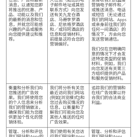
信息、广告和最新
人信息（如您的电
意接收我们的直接
消息，以通知您即
子邮件地址或其他
营销电子邮件和／
将推出的优惠、产
联系方式）向您发
或推送消息、电话
品、功能以及我们
送有关九龙仓酒
或短信（无论通过
的最新的消息和信
店、马哥孛罗酒
我们的网站、Apps
息，并就您可能感
店、尼依格罗酒店
或亲身前往我们的
兴趣的产品或服务
和／或玛珂酒店的
任何一间酒店）的
向您提供建议和推
信息和促销材料，
情况下，方会向您
荐。
前提是这符合您的
发送营销通信。
营销偏好。
我们仅在您明确同
意的情况下才会发
送特定类型的促销
材料，例如，我们
向您发送有关第三
方组织提供的产品
和服务促销材料。
衡量和分析我们向
我们将分析有关您
追踪我们的营销和
您推送的广告效
最近访问我们网站
在线广告效果以符
果。我们将使用您
(例如[浏览模式])和
合我们的合法商业
的个人信息来分析
您过去购买情况的
利益。
我们的营销做法，
信息，以衡量和了
确保我们能为您提
解我们可能向您及
供更加个性化的营
其他人推送的任何
销体验。
广告效果。
管理、分析和评估
我们使用有关您访
管理、分析和评估
我们网站和Apps的
问我们网站和Apps
我们网站和Apps，