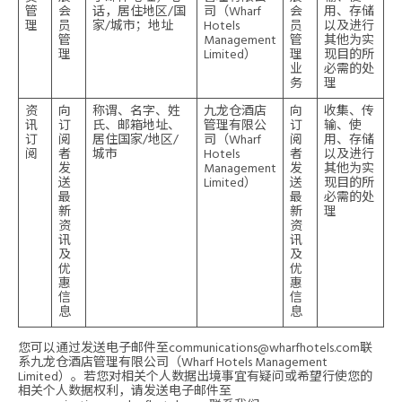
管
会
话，居住地区/国
司（Wharf
会
用、存储
理
员
家/城市；地址
Hotels
员
以及进行
管
Management
管
其他为实
理
Limited）
理
现目的所
业
必需的处
务
理
资
向
称谓、名字、姓
九龙仓酒店
向
收集、传
讯
订
氏、邮箱地址、
管理有限公
订
输、使
订
阅
居住国家/地区/
司（Wharf
阅
用、存储
阅
者
城市
Hotels
者
以及进行
发
Management
发
其他为实
送
Limited）
送
现目的所
最
最
必需的处
新
新
理
资
资
讯
讯
及
及
优
优
惠
惠
信
信
息
息
您可以通过发送电子邮件至
communications@wharfhotels.com
联
系九龙仓酒店管理有限公司（Wharf Hotels Management
Limited）。若您对相关个人数据出境事宜有疑问或希望行使您的
相关个人数据权利，请发送电子邮件至