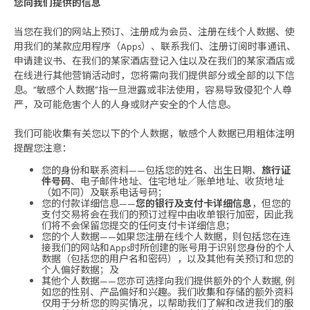
您向我们提供的信息
当您在我们的网站上预订、注册成为会员、注册在线个人数据、使
用我们的某款应用程序（Apps）、联系我们、注册订阅时事通讯、
申请建议书、在我们的某家酒店登记入住以及在我们的某家酒店或
在线进行其他营销活动时，您将需向我们提供部分或全部的以下信
息。“敏感个人数据”指一旦泄露或非法使用，容易导致侵犯个人尊
严，及可能危害个人的人身或财产安全的个人信息。
我们可能收集有关您以下的个人数据，敏感个人数据已用粗体注明
提醒您注意：
您的身份和联系资料——包括您的姓名、出生日期、
旅行证
件号码
、电子邮件地址、住宅地址／账单地址、收货地址
（如不同）及联系电话号码；
您的付款详细信息——
您的银行及支付卡详细信息
，但您的
支付交易将会在我们的预订过程中由收单银行加密，因此我
们将不会保留您提交的任何支付卡详细信息；
您的个人数据——如果您注册在线个人数据，则包括您在连
接我们的网站和Apps时所创建的账号用于识别您身份的个人
数据（包括您的用户名和密码），以及其他有关预订和您的
个人偏好数据；及
其他个人数据——您亦可选择向我们提供额外的个人数据, 例
如您的性别、产品偏好和兴趣。我们收集和存储的额外资料
仅用于分析您的购买情况，以帮助我们了解和改进我们的服