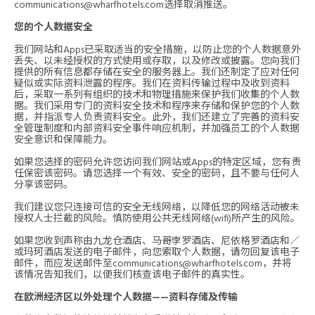
communications@wharfhotels.com
选择取消推送。
您的个人数据安全
我们网站和Apps已采取适当的安全措施，以防止您的个人数据意外
丢失、以未经授权的方式使用或存取，以及修改或披露。您向我们
提供的所有信息都存储在安全的服务器上。我们还制定了应对任何
疑似或实际资料泄露的程序。我们在资料传输过程中及收到资料
后，采取一系列有组织的技术和物理措施来保护我们收集的个人数
据。我们采用专门的资料安全技术和程序来存储和保护您的个人数
据，并指派专人负责资料安全。此外，我们还建立了完善的资料安
全管理制度和内部资料安全事件响应机制，并加强员工的个人数据
安全意识和保障能力。
如果您选择的密码允许您访问我们网站或Apps的特定区域，您有责
任保密该密码。请您选择一个有效、安全的密码，且不要与任何人
分享该密码。
我们建议您只连接可信的安全无线网络，以降低您的网络活动被未
授权人士拦截的风险。慎防使用公共无线网络(wifi)所产生的风险。
如果您收到声称由九龙仓酒店、马哥孛罗酒店、尼依格罗酒店和／
或玛珂酒店发送的电子邮件，向您索取个人数据，请勿回复该电子
邮件，而应发送邮件至
communications@wharfhotels.com
，并将
该情况告知我们，以便我们核查该电子邮件的真实性。
在欧洲经济区以外处理个人数据——资料存储及传输