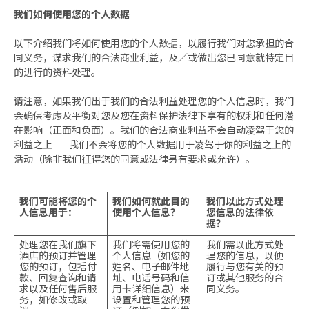
我们如何使用您的个人数据
以下介绍我们将如何使用您的个人数据，以履行我们对您承担的合
同义务，谋求我们的合法商业利益，及／或做出您已同意就特定目
的进行的资料处理。
请注意，如果我们出于我们的合法利益处理您的个人信息时，我们
会确保考虑及平衡对您及您在资料保护法律下享有的权利和任何潜
在影响（正面和负面）。我们的合法商业利益不会自动凌驾于您的
利益之上——我们不会将您的个人数据用于凌驾于你的利益之上的
活动（除非我们征得您的同意或法律另有要求或允许）。
我们可能将您的个
我们如何就此目的
我们以此方式处理
人信息用于：
使用个人信息？
您信息的法律依
据？
处理您在我们旗下
我们将需使用您的
我们需以此方式处
酒店的预订并管理
个人信息（如您的
理您的信息，以便
您的预订，包括付
姓名、电子邮件地
履行与您有关的预
款、回复查询和请
址、电话号码和信
订或其他服务的合
求以及任何售后服
用卡详细信息）来
同义务。
务，如修改或取
设置和管理您的预