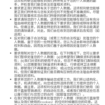
这项权利使您能够收到我们所持有关于您的个人数据的副
本，并检查我们是否依法处理相关资料。
要求更正我们所持有关于您的个人数据。这项权利使您能够
更正我们所持有与您有关的任何不完整或不准确资料，尽管
我们可能需核实您向我们所提供的新资料的准确性。
要求清除您的个人数据。这项权利使您能够在我们没有充分
理由继续处理个人数据的情况下要求我们删除或移除该等资
料。但请注意，因某些特定的法律原因，我们并非总能满足
您的清除请求，对此，我们会在收到您的请求后告知您（如
适用）。
反对我们基于合法权益（或第三方的合法权益）处理您的个
人数据。鉴于您的一些特定情况，您认为这会影响您的基本
权利和自由，因而反对我们基于此种原因处理您的个人数
据。
要求限制对您个人数据的处理。在下列情况下，您可以要求
我们暂停处理您的个人数据：(a)您希望我们确保资料的准确
性；(b)我们对资料的使用不合法，但您不希望我们清除相关
资料；(c)您需要我们保留资料来确立、行使或捍卫法律索
赔，即使我们不再需要此资料；或(d)您反对我们使用您的资
料，但我们需要验证我们是否拥有压倒性的合法理由来使用
您相关的资料。
要求将您的个人数据传输给您或第三方。我们将以结构化，
电子，机读的格式，向您或您所选择的第三方提供您的个人
数据。请注意，这项权利仅适用于您最初同意我们使用（如
用于直接营销通讯）的自动化信息，或者我们使用这些信息
以履行我们与您签订的合同（如管理您的预订）。
在我们凭借您的同意来处理您的个人数据（例如进行直接营
销以及我们使用的cookies）的任何时候撤回您的同意。这