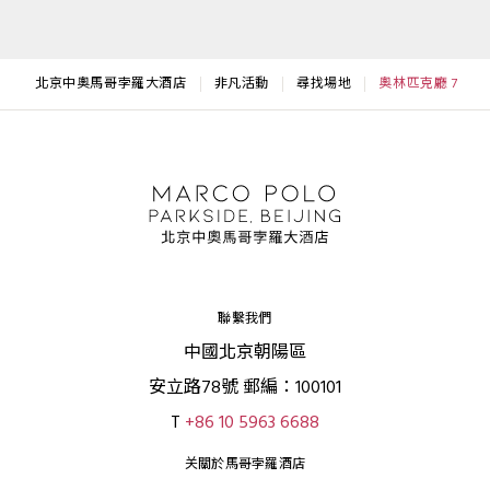
北京中奧馬哥孛羅大酒店
非凡活動
尋找場地
奧林匹克廳 7
聯繫我們
中國北京朝陽區
安立路78號 郵編：100101
T
+86 10 5963 6688
关關於馬哥孛羅酒店