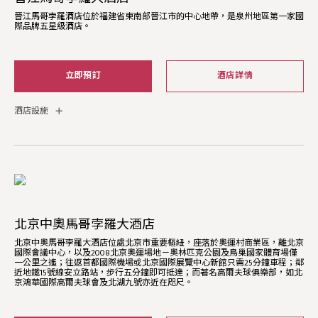
晉江馬哥孛羅酒店位於福建省東南部晉江市的中心地帶，是泉州地區第一家國
際品牌五星級酒店。
立即預訂
酒店詳情
酒店設施
北京中奧馬哥孛羅大酒店
北京中奧馬哥孛羅大酒店位處北京市重要樞紐，座落於奧運村商業區，離北京
國際會議中心，以及2008北京奧運場地－奧林匹克公園及鳥巢國家體育場僅
一公里之遙；往返首都國際機場或北京國際展覽中心新館只需25分鐘車程；鄰
近地鐵15號線安立路站，步行五分鐘即可抵達；而著名高爾夫球俱樂部，如北
京鴻華國際高爾夫球會及北湖九號亦近在咫尺。