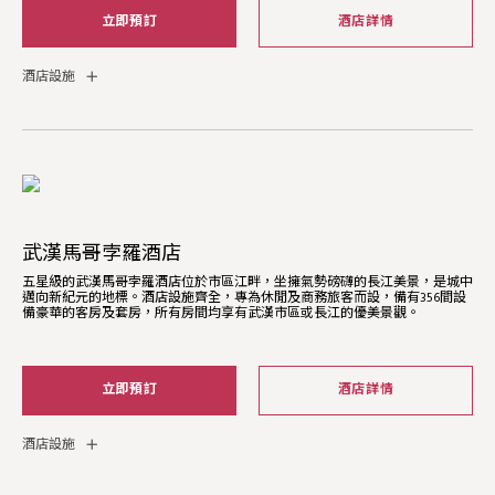
立即預訂
酒店詳情
酒店設施
武漢馬哥孛羅酒店
五星級的武漢馬哥孛羅酒店位於市區江畔，坐擁氣勢磅礴的長江美景，是城中
邁向新紀元的地標。酒店設施齊全，專為休閒及商務旅客而設，備有356間設
備豪華的客房及套房，所有房間均享有武漢市區或長江的優美景觀。
立即預訂
酒店詳情
酒店設施