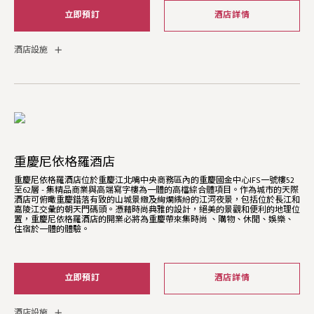
立即預訂
酒店詳情
酒店設施
重慶尼依格羅酒店
重慶尼依格羅酒店位於重慶江北嘴中央商務區內的重慶國金中心IFS一號樓52
至62層 - 集精品商業與高端寫字樓為一體的高檔綜合體項目。作為城市的天際
酒店可俯瞰重慶錯落有致的山城景緻及絢爛繽紛的江河夜景，包括位於長江和
嘉陵江交彙的朝天門碼頭。憑藉時尚典雅的設計，絕美的景觀和便利的地理位
置，重慶尼依格羅酒店的開業必將為重慶帶來集時尚 、購物、休閒、娛樂、
住宿於一體的體驗。
立即預訂
酒店詳情
酒店設施