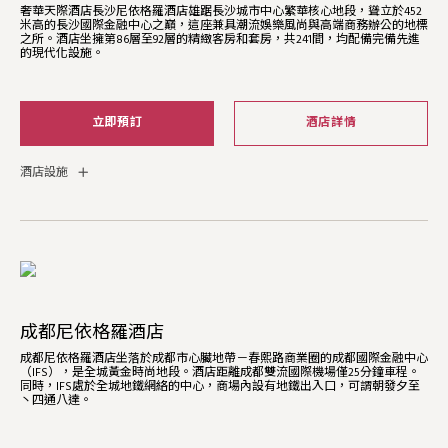
奢華天際酒店長沙尼依格羅酒店雄踞長沙城市中心繁華核心地段，聳立於452
米高的長沙國際金融中心之巔，這座兼具潮流娛樂風尚與高端商務辦公的地標
之所。酒店坐擁第86層至92層的精緻客房和套房，共241間，均配備完備先進
的現代化設施。
立即預訂
酒店詳情
酒店設施
成都尼依格羅酒店
成都尼依格羅酒店坐落於成都市心臟地帶－春熙路商業圈的成都國際金融中心
（IFS），是全城黃金時尚地段。酒店距離成都雙流國際機場僅25分鐘車程。
同時，IFS處於全城地鐵網絡的中心，商場內設有地鐵出入口，可謂朝發夕至
丶四通八達。