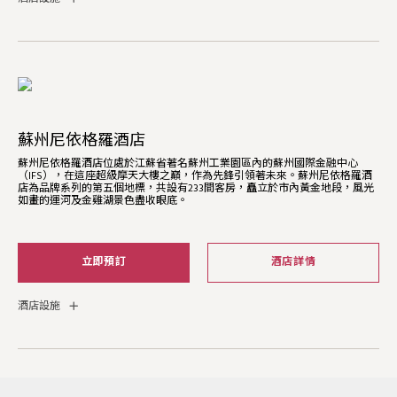
蘇州尼依格羅酒店
蘇州尼依格羅酒店位處於江蘇省著名蘇州工業園區內的蘇州國際金融中心
（IFS），在這座超級摩天大樓之巔，作為先鋒引領著未來。蘇州尼依格羅酒
店為品牌系列的第五個地標，共設有233間客房，矗立於市內黃金地段，風光
如畫的運河及金雞湖景色盡收眼底。
立即預訂
酒店詳情
酒店設施