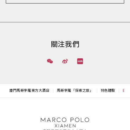
關注我們
廈門馬哥孛羅東方大酒店
馬哥孛羅「探索之旅」
特色體驗
日式