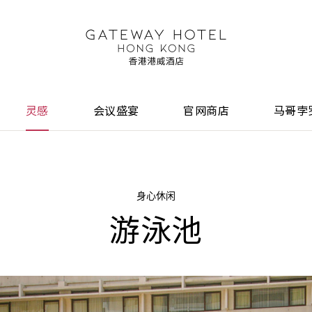
灵感
会议盛宴
官网商店
马哥孛
身心休闲
游泳池