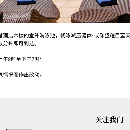
港酒店六楼的室外游泳池，畅泳减压健体; 或仰望耀目蓝
数分钟即可到达。
午8时至下午7时*
气情况而作出改动。
关注我们