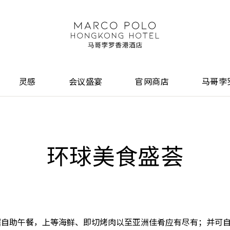
灵感
会议盛宴
官网商店
马哥孛
环球美食盛荟
馔自助午餐，上等海鲜、即切烤肉以至亚洲佳肴应有尽有；并可