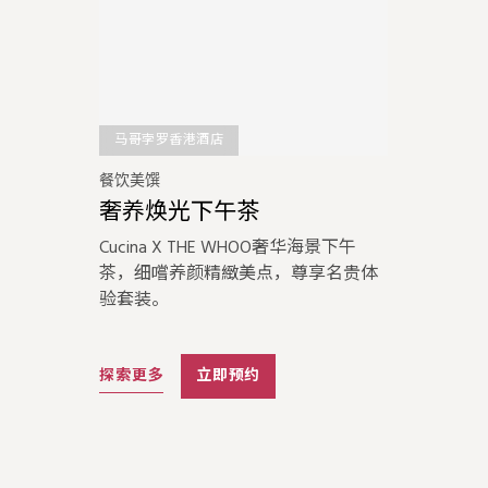
马哥孛罗香港酒店
餐饮美馔
奢养焕光下午茶‌
Cucina X THE WHOO奢华海景下午
茶，细嚐养颜精緻美点，尊享名贵体
验套装。
探索更多
立即预约