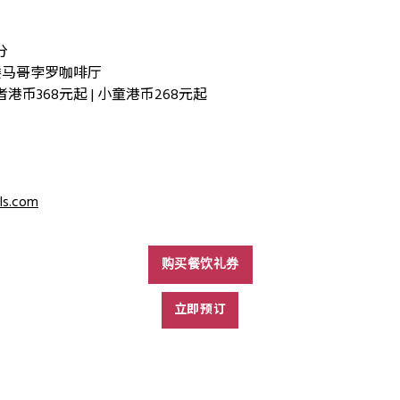
分
楼马哥孛罗咖啡厅
者港币368元起 | 小童港币268元起
ls.com
购买餐饮礼券
立即预订