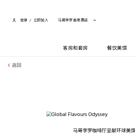
登录
/
立即加入​
马哥孛罗香港酒店
客房和套房
餐饮美馔
返回
马哥孛罗咖啡厅呈献环球美