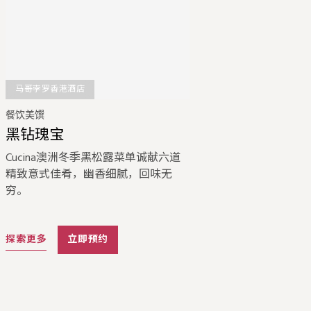
马哥孛罗香港酒店
餐饮美馔
黑钻瑰宝
Cucina澳洲冬季黑松露菜单诚献六道
精致意式佳肴，幽香细腻，回味无
穷。
探索更多
立即预约