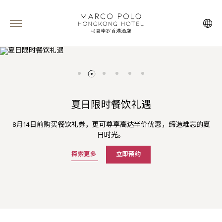
夏日限时餐饮礼遇
臻味珍飨自助晚餐
奢养焕光下午茶‌
百日宴庆典套餐
三倍「亚洲万里通」里数
夏日畅享
自助晚餐汇聚环球珍馐，严选澳洲牛肉及细腻鸭肝，另备即烤现切
Cucina X THE WHOO奢华海景下午茶，细嚐养颜精緻美点，尊享名
8月14日前购买餐饮礼券，更可尊享高达半价优惠，缔造难忘的夏
马哥孛罗香港酒店与您欢贺宝宝百日盛典，同享珍贵重要时刻！
预订马哥孛罗酒店「夏日畅享」套餐即享三倍「亚洲万里通」里数
官网预订可享高达75折的含早餐房价及夏季主题菜单港币118元餐
斧头扒，香浓馥郁，缔造极致味觉享受。
贵体验套装。
日时光。
饮消费额度。
及更多礼遇。
探索更多
探索更多
探索更多
探索更多
立即预约
立即预约
立即预约
探索更多
探索更多
立即预订
立即预订