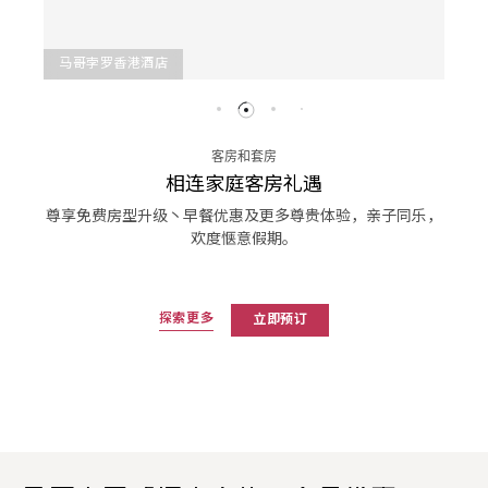
马哥孛罗香港酒店
客房和套房
相连家庭客房礼遇
尊享免费房型升级丶早餐优惠及更多尊贵体验，亲子同乐，
欢度惬意假期。
探索更多
立即预订