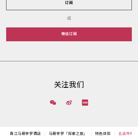
订阅
或
微信订阅
关注我们
晋江马哥孛罗酒店
马哥孛罗「探索之旅」
特色体验
五店市传统