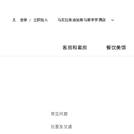
登录
/
立即加入​
马尼拉奥迪加斯马哥孛罗酒店
客房和套房
餐饮美馔
常见问题
位置及交通