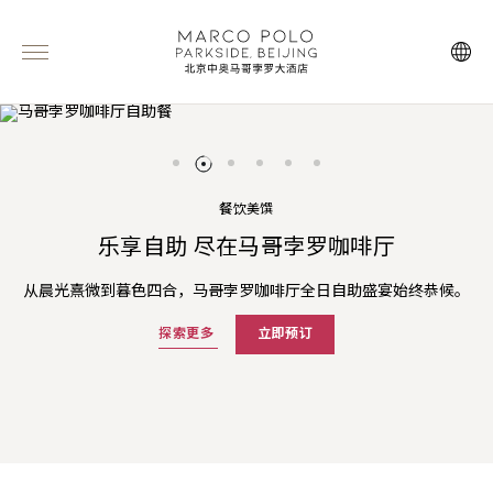
餐饮美馔
大堂酒廊下午茶
2026 婚宴套餐
乐享自助 尽在马哥孛罗咖啡厅
三倍「亚洲万里通」里数
夏日畅享
甄选蛋糕
北京中奥马哥孛罗大酒店精选多款婚宴套餐，为您和爱侣缔造甜蜜
阳光吻过的果香在味蕾翩跹，谱写成静谧的午后小调。大堂酒廊的
从晨光熹微到暮色四合，马哥孛罗咖啡厅全日自助盛宴始终恭候。
预订马哥孛罗酒店「夏日畅享」套餐即享三倍「亚洲万里通」里数
臻享匠心烘焙的艺术之作——严选顶级原料，层叠细腻，每一刀都
官网预订可享高达75折的含早餐房价及夏季主题菜单人民币105元
下午茶时光，宛若一场甜蜜漫游。
难忘记忆。
雕琢着优雅风华。
餐饮消费额度。
及更多礼遇。
探索更多
立即预订
探索更多
探索更多
立即预订
立即预订
探索更多
探索更多
探索更多
立即预订
立即预订
立即预订