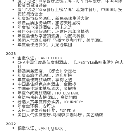
厦门“必吃100家餐厅上榜品牌”- 将军日本餐厅，中国国际
投资贸易洽谈会
厦门“必吃100家餐厅上榜品牌”- 莲苑中餐厅，中国国际投
资贸易洽谈会
年度城市商务酒店，新民品味生活大赏
最佳品质服务酒店，旅游天地星榜
年度城市漫游酒店，周末之选
最佳休闲度假酒店，环球日志年度精选
年度最佳数字营销酒店，向蜜鸟科技
美团人气酒店餐厅-马哥孛罗咖啡厅，美团酒店
年度最佳进步奖，九龙仓集团
2023
金徽认证，EARTHCHECK
CHA中国年度最佳度假酒店，《LIFESTYLE品味生活》杂志
社
臻选商务酒店，《都会》杂志社
年度商旅优选酒店，酒店新榜
年度最佳商旅酒店，享得之选
中国最佳绿色商务酒店，金橄榄
中国最佳城市地标酒店，金橄榄
年度休闲商旅酒店，HOTELSHARE
高德指南必去榜·酒店，高德地图
奢选大赏年度商务酒店，JOURNEY+
年度金环奖，安可达
客户点评体验最佳奖，EXPEDIA
美团人气酒店餐厅-马哥孛罗咖啡厅，美团酒店
2022
银徽认证，EARTHCHECK