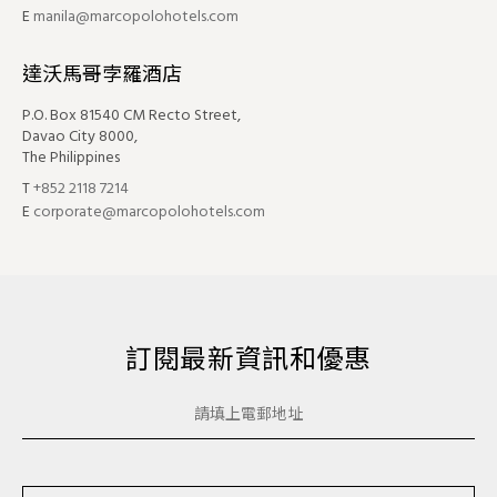
E
manila@marcopolohotels.com
達沃馬哥孛羅酒店
P.O. Box 81540 CM Recto Street,
Davao City 8000,
The Philippines
T
+852 2118 7214
E
corporate@marcopolohotels.com
訂閱最新資訊和優惠