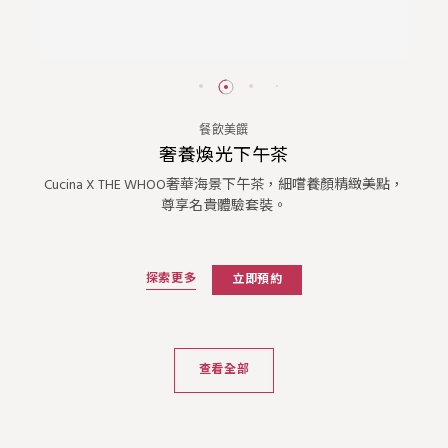
餐飲美饌
奢養煥光下午茶‌
Cucina X THE WHOO奢華海景下午茶，細嚐養顏精緻美點，
尊享名貴體驗套裝。
探索更多
立即預約
查看全部