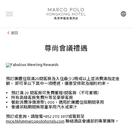
返回
尊尚會議禮遇
預訂團體住宿滿20間客房及入住最少2晚或以上並消費滿指定金
額， 即可享以下其中一項禮遇，優惠受條款及細則約束。
• 預訂滿 20 間客房可免費獲贈1間客房（不可累積）
• 所有高級客房免費升等至豪華客房
• 餐飲消費淨價港幣1, 000，適用於團體住宿期間享用
• 會議茶點期間無限量享用汽水或果汁
預訂或查詢，請致電+852 2113 3917或電郵至
mice.hkh@marcopolohotels.com
聯絡酒店會議部的專業團隊。