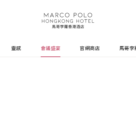
靈感
會議盛宴
官網商店
馬哥孛