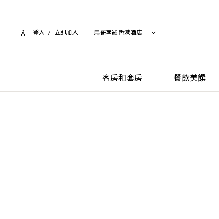
登入
/
立即加入​
馬哥孛羅香港酒店
客房和套房
餐飲美饌