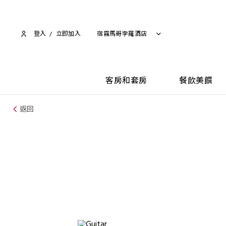
登入
/
立即加入​
宿霧馬哥孛羅酒店
客房和套房
餐飲美饌
返回