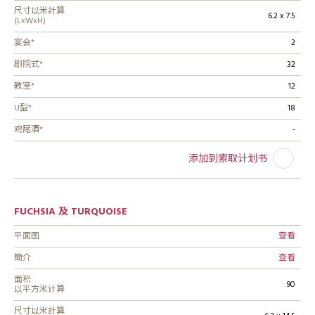
尺寸以米計算
6.2 x 7.5
(LxWxH)
宴会*
2
剧院式*
32
教室*
12
U型*
18
鸡尾酒*
-
添加到索取计划书
FUCHSIA 及 TURQUOISE
平面图
查看
簡介
查看
面积
90
以平方米计算
尺寸以米計算