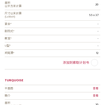
面积
20
以平方米计算
尺寸以米計算
5.5 x 3.7
(LxWxH)
宴会*
-
剧院式*
-
教室*
-
U型*
-
鸡尾酒*
12
添加到索取计划书
TURQUOISE
平面图
查看
簡介
查看
面积
20