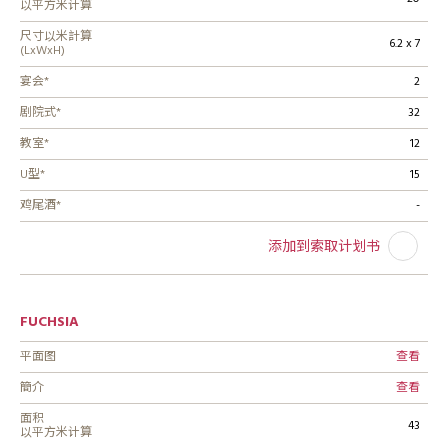
以平方米计算
尺寸以米計算
6.2 x 7
(LxWxH)
宴会*
2
剧院式*
32
教室*
12
U型*
15
鸡尾酒*
-
添加到索取计划书
FUCHSIA
平面图
查看
簡介
查看
面积
43
以平方米计算