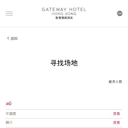
返回
寻找场地
最多人数
JIǓ
平面图
查看
簡介
查看