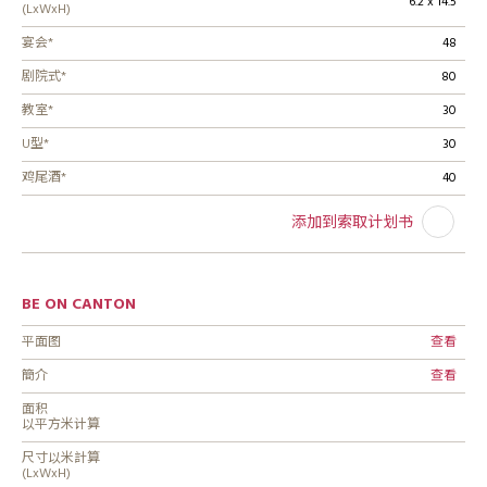
6.2 x 14.5
(LxWxH)
宴会*
48
剧院式*
80
教室*
30
U型*
30
鸡尾酒*
40
添加到索取计划书
BE ON CANTON
平面图
查看
簡介
查看
面积
以平方米计算
尺寸以米計算
(LxWxH)