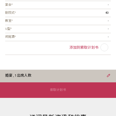
宴会*
-
剧院式*
40
教室*
-
U型*
-
鸡尾酒*
-
添加到索取计划书
婚宴
, 1 出席人数
索取计划书