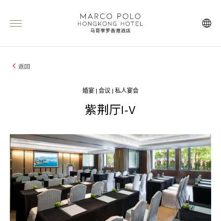
返回
婚宴 | 会议 | 私人宴会
紫荆厅I-V