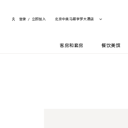
登录
/
立即加入​
北京中奥马哥孛罗大酒店
客房和套房
餐饮美馔