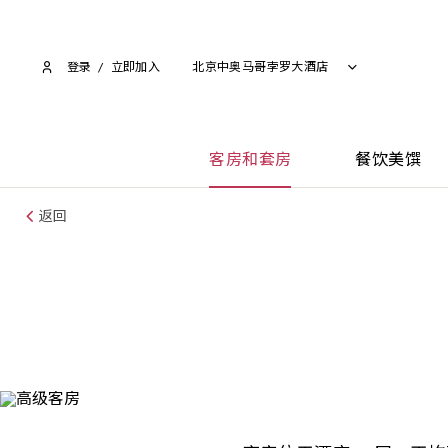
登录
/
立即加入​
北京中奥马哥孛罗大酒店
客房和套房
餐饮美馔
返回