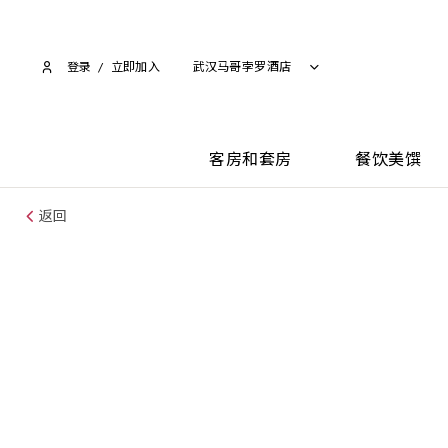
登录
/
立即加入​
武汉马哥孛罗酒店
客房和套房
餐饮美馔
返回