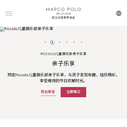
PICCOLO儿童俱乐部亲子乐享
沁蓝夏果双人下午茶
粤式点心任点任食
马哥孛罗梦想婚礼
三倍「亚洲万里通」里数
夏日畅享
亲子乐享
独享十米空高宴会厅和新娘化妆间，为您的大日子创造隽永回忆。
以清新海风与季节鲜果为灵感，邂逅一整个夏日的甜蜜与惬意。
萃香中餐厅的广式点心任点任食，让你大快朵颐。
预订马哥孛罗酒店「夏日畅享」套餐即享三倍「亚洲万里通」里数
官网预订可享高达75折的含早餐房价及夏季主题菜单人民币105元
预定Piccolo儿童俱乐部亲子乐享，与孩子发现有趣，经历精彩，
享受难得的节日欢聚时光。
餐饮消费额度。
及更多礼遇。
了解更多
了解更多
了解更多
索取计划书
立即预订
立即预订
探索更多
现在预定
探索更多
立即预订
立即预订
立即预订