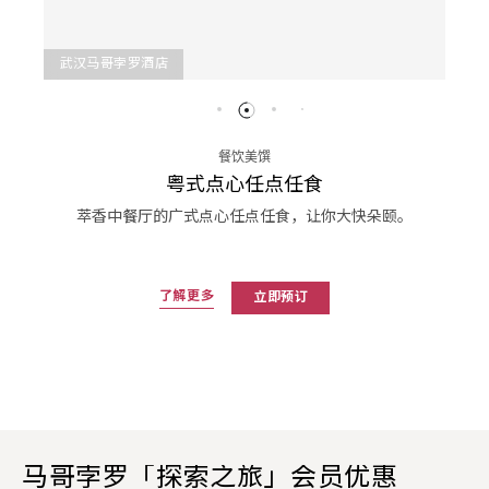
武汉马哥孛罗酒店
餐饮美馔
粤式点心任点任食
萃香中餐厅的广式点心任点任食，让你大快朵颐。
了解更多
立即预订
马哥孛罗「探索之旅」会员优惠​