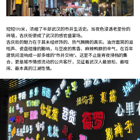
短短170米，浓缩了半部武汉的市井生活史。当夜色浸透老里份的
砖墙，吉庆街便成了武汉的感官盛宴场。
吉庆街的魅力在于其未经修饰的、热气腾腾的真实。油炸面窝的滋
啦声、瓷盘碰撞的脆响，与豆皮的焦香、麻辣鸭脖的辛气，在百年
建筑间混响成一部多维的“市井交响”。这里不止是宵夜排档的集
合，更是城市情感流动的公共客厅，见证着武汉人最放松、最喧
闹、最本真的江湖性情。