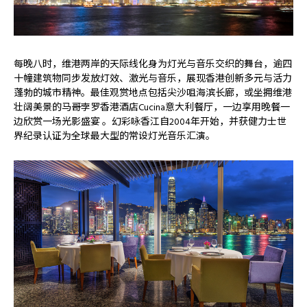
每晚八时，维港两岸的天际线化身为灯光与音乐交织的舞台，逾四
十幢建筑物同步发放灯效、激光与音乐，展现香港创新多元与活力
蓬勃的城市精神。最佳观赏地点包括尖沙咀海滨长廊，或坐拥维港
壮阔美景的马哥孛罗香港酒店Cucina意大利餐厅，一边享用晚餐一
边欣赏一场光影盛宴 。幻彩咏香江自2004年开始，并获健力士世
界纪录认证为全球最大型的常设灯光音乐汇演。