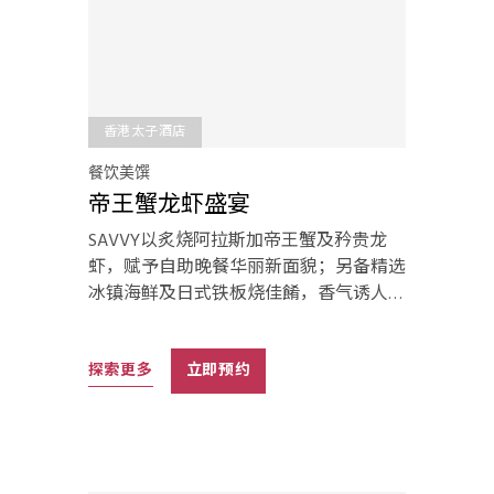
香港太子酒店
餐饮美馔
帝王蟹龙虾盛宴
SAVVY以炙烧阿拉斯加帝王蟹及矜贵龙
虾，赋予自助晚餐华丽新面貌；另备精选
冰镇海鲜及日式铁板烧佳餚，香气诱人，
惊喜连场！
探索更多
立即预约