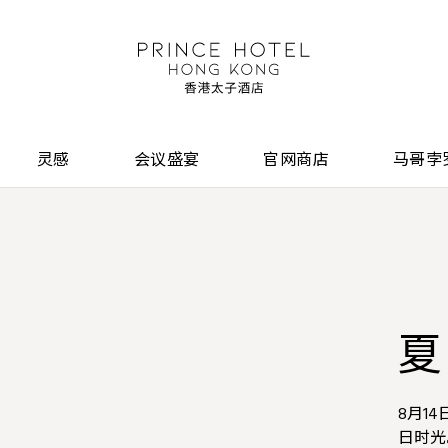
灵感
会议盛宴
官网商店
马哥孛
夏
火
亚
S
夏
三
数
8月1
SAV
味蕾纵
SAV
官网预
日时光
余味悠
得极致
婚宴全