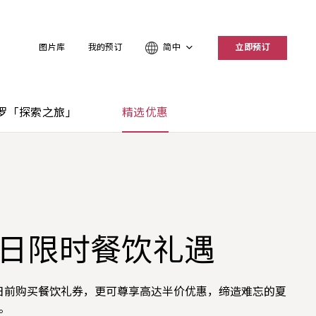
图片库
我的预订
简中
立即预订
罗「探索之旅」
精选优惠
日限时餐饮礼遇
焰铁板烧盛宴
洲·烧烤 | 全日飨宴
AVVY时尚闪亮婚宴
日畅享
倍「亚洲万里通」里
4日前购买餐饮礼券，更可尊享高达半价优惠，缔造难忘的夏
VY 逢周日至周二呈献充满仪式感的铁板烧魅力，香气四溢，
横精緻亚洲与火烤美馔之间——每道佳餚皆富灵巧心思，尽
VY设计现代型格，展现动感风尚，团队筹划专业灵巧，赋予
订可享高达75折的含早餐房价及夏季主题菜单港币118元餐
。
长。
享受。
新定义 — 不论是婚前/单身派对或举办鸡尾酒婚礼，均弥