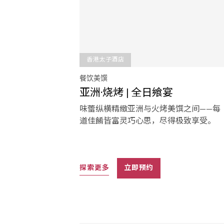
香港太子酒店
餐饮美馔
亚洲·烧烤 | 全日飨宴
味蕾纵横精緻亚洲与火烤美馔之间——每
道佳餚皆富灵巧心思，尽得极致享受。
探索更多
立即预约