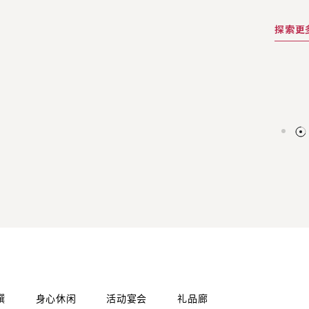
饮消费
漫独特
预订马
探索更
探索更
探索更
探索更
数及更
探索更
探索更
馔
身心休闲
活动宴会
礼品廊