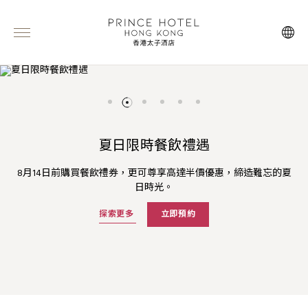
SAVVY時尚閃亮婚宴
亞洲·燒烤 | 全日饗宴
夏日限時餐飲禮遇
火焰鐵板燒盛宴
三倍「亞洲萬里通」里數
夏日暢享
SAVVY設計現代型格，展現動感風尚，團隊籌劃專業靈巧，賦予婚
味蕾縱橫精緻亞洲與火烤美饌之間——每道佳餚皆富靈巧心思，盡
8月14日前購買餐飲禮券，更可尊享高達半價優惠，締造難忘的夏
SAVVY 逢周日至周二呈獻充滿儀式感的鐵板燒魅力，香氣四溢，
預訂馬哥孛羅酒店「夏日暢享」套餐即享三倍「亞洲萬里通」里數
官網預訂可享高達75折的含早餐房價及夏季主題菜單港幣118 元餐
宴全新定義 — 不論是婚前/單身派對或舉辦雞尾酒婚禮，均瀰漫獨
得極致享受。
餘味悠長。
日時光。
飲消費額度。
及更多禮遇。
特酷炫的品味說愛，回憶每刻閃爍雋永！
探索更多
探索更多
探索更多
立即預約
立即預約
立即預約
探索更多
探索更多
立即預訂
立即預訂
探索更多