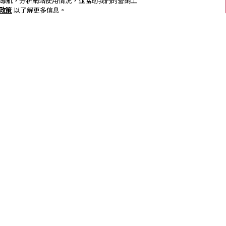
加強網站導航，分析網站使用情況，並協助我們的營銷工
s政策
以了解更多信息。
關注我們
訂閱