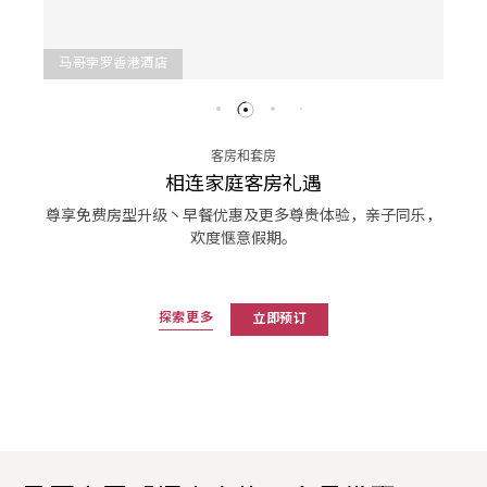
马哥孛罗香港酒店
客房和套房
相连家庭客房礼遇
尊享免费房型升级丶早餐优惠及更多尊贵体验，亲子同乐，
欢度惬意假期。
探索更多
立即预订