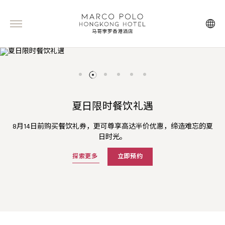
夏日限时餐饮礼遇
臻味珍飨自助晚餐
奢养焕光下午茶‌
百日宴庆典套餐
三倍「亚洲万里通」里数
夏日畅享
自助晚餐汇聚环球珍馐，严选澳洲牛肉及细腻鸭肝，另备即烤现切
Cucina X THE WHOO奢华海景下午茶，细嚐养颜精緻美点，尊享名
8月14日前购买餐饮礼券，更可尊享高达半价优惠，缔造难忘的夏
马哥孛罗香港酒店与您欢贺宝宝百日盛典，同享珍贵重要时刻！
预订马哥孛罗酒店「夏日畅享」套餐即享三倍「亚洲万里通」里数
官网预订可享高达75折的含早餐房价及夏季主题菜单港币118元餐
斧头扒，香浓馥郁，缔造极致味觉享受。
贵体验套装。
日时光。
饮消费额度。
及更多礼遇。
探索更多
探索更多
探索更多
探索更多
立即预约
立即预约
立即预约
探索更多
探索更多
立即预订
立即预订