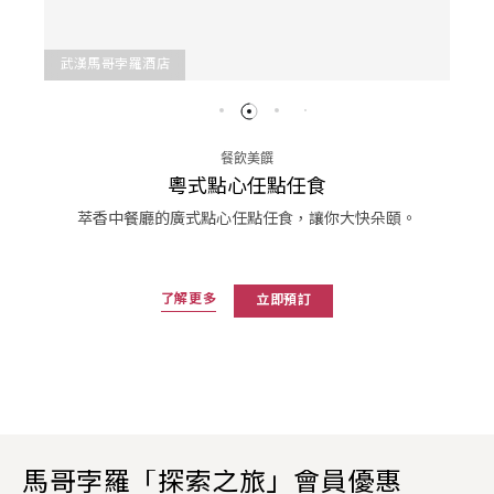
武漢馬哥孛羅酒店
餐飲美饌
粵式點心任點任食
萃香中餐廳的廣式點心任點任食，讓你大快朵頤。
了解更多
立即預訂
馬哥孛羅「探索之旅」會員優惠​