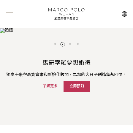
沁藍夏果主題下午茶
馬哥孛羅夢想婚禮
三倍「亞洲萬里通」里數
夏日暢享
獨享十米空高宴會廳和新娘化妝間，為您的大日子創造雋永回憶。
以清新海風與季節鮮果為靈感，邂逅一整個夏日的甜蜜與愜意。
預訂馬哥孛羅酒店「夏日暢享」套餐即享三倍「亞洲萬里通」里數
官網預訂可享高達75折的含早餐房價及夏季主題菜單人民幣105元
餐飲消費額度。
及更多禮遇。
了解更多
了解更多
立即預訂
立即預訂
探索更多
探索更多
立即預訂
立即預訂