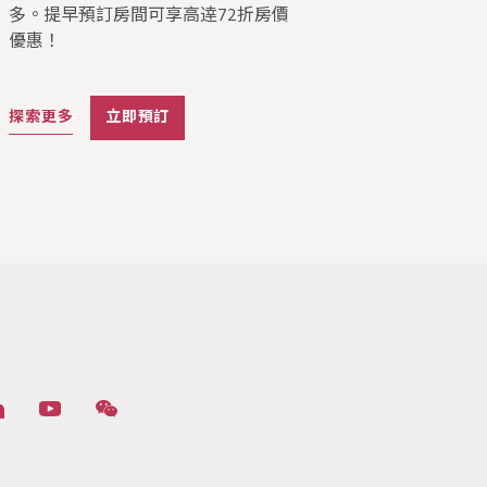
多。提早預訂房間可享高逹72折房價
優惠！
探索更多
立即預訂