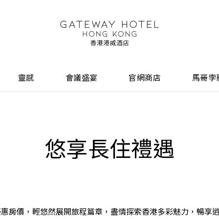
靈感
會議盛宴
官網商店
馬哥孛
悠享長住禮遇
優惠房價，輕悠然展開旅程篇章，盡情探索香港多彩魅力，暢享