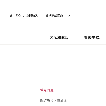
登入
/
立即加入​
香港港威酒店
客房和套房
餐飲美饌
常見問題
關於馬哥孛羅酒店