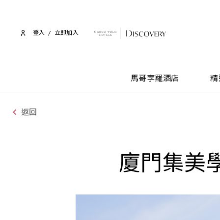
登入
/
立即加入​
馬哥孛羅酒店
精
返回
廈門集美