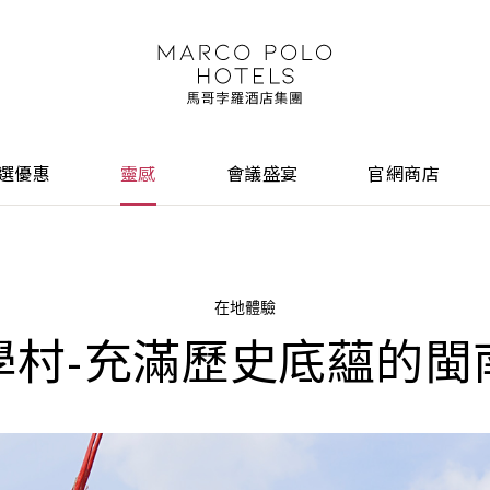
選優惠
靈感
會議盛宴
官網商店
在地體驗
學村-充滿歷史底蘊的閩