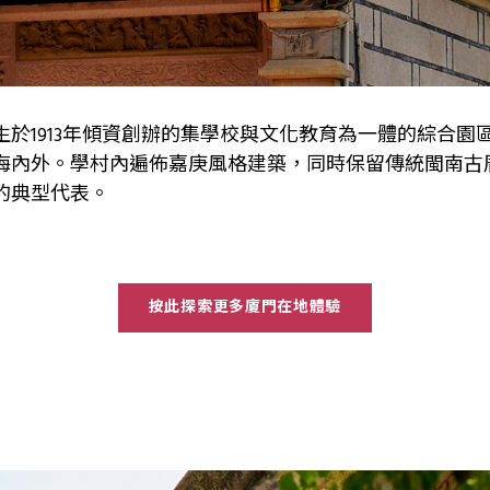
於1913年傾資創辦的集學校與文化教育為一體的綜合園
海內外。學村內遍佈嘉庚風格建築，同時保留傳統閩南古
的典型代表。
按此探索更多廈門在地體驗