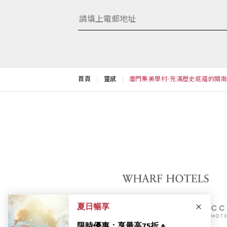
首頁
靈感
廈門集美學村-充滿歷史底蘊的閩