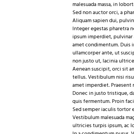
malesuada massa, in loborti
Sed non auctor orci, a phar
Aliquam sapien dui, pulvin
Integer egestas pharetra n
ipsum imperdiet, pulvinar a
amet condimentum. Duis in
ullamcorper ante, ut suscip
non justo ut, lacinia ultrice
Aenean suscipit, orci sit a
tellus. Vestibulum nisi risu
amet imperdiet. Praesent mo
Donec in justo tristique, 
quis fermentum. Proin facil
Sed semper iaculis tortor 
Vestibulum malesuada magn
ultricies turpis ipsum, ac 
In a condimentum purus. Vi