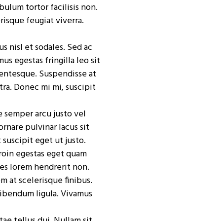
bulum tortor facilisis non.
risque feugiat viverra.
s nisl et sodales. Sed ac
us egestas fringilla leo sit
lentesque. Suspendisse at
etra. Donec mi mi, suscipit
ae semper arcu justo vel
ornare pulvinar lacus sit
 suscipit eget ut justo.
Proin egestas eget quam
ces lorem hendrerit non.
m at scelerisque finibus.
bibendum ligula. Vivamus
ae tellus dui. Nullam sit