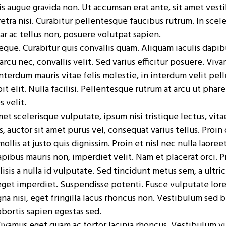
s augue gravida non. Ut accumsan erat ante, sit amet vesti
etra nisi. Curabitur pellentesque faucibus rutrum. In scele
ar ac tellus non, posuere volutpat sapien.
eque. Curabitur quis convallis quam. Aliquam iaculis dapibu
rcu nec, convallis velit. Sed varius efficitur posuere. Vivam
terdum mauris vitae felis molestie, in interdum velit pel
it elit. Nulla facilisi. Pellentesque rutrum at arcu ut phar
s velit.
met scelerisque vulputate, ipsum nisi tristique lectus, vit
s, auctor sit amet purus vel, consequat varius tellus. Proin 
llis at justo quis dignissim. Proin et nisl nec nulla laoreet
dapibus mauris non, imperdiet velit. Nam et placerat orci. 
isis a nulla id vulputate. Sed tincidunt metus sem, a ultri
eget imperdiet. Suspendisse potenti. Fusce vulputate lore
a nisi, eget fringilla lacus rhoncus non. Vestibulum sed 
lobortis sapien egestas sed.
vamus eget quam ac tortor lacinia rhoncus. Vestibulum vit