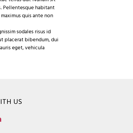
s. Pellentesque habitant
e maximus quis ante non
issim sodales risus id
i ut placerat bibendum, dui
auris eget, vehicula
ITH US