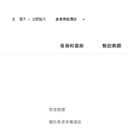
登入
/
立即加入​
香港港威酒店
客房和套房
餐飲美饌
常見問題
關於馬哥孛羅酒店