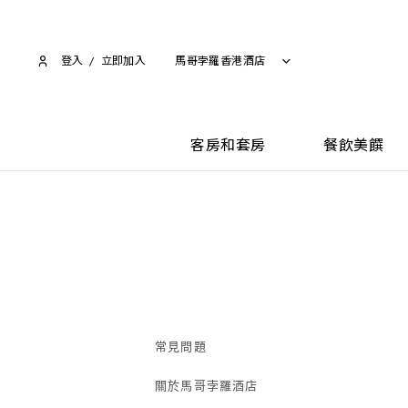
登入
/
立即加入​
馬哥孛羅香港酒店
客房和套房
餐飲美饌
常見問題
關於馬哥孛羅酒店