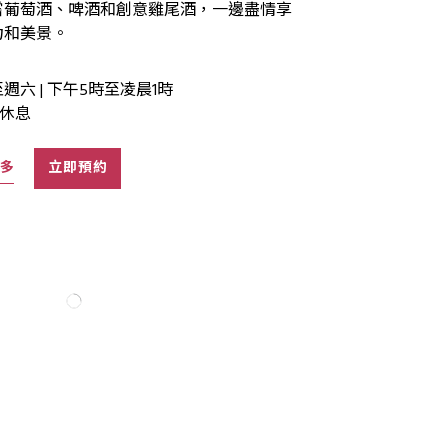
嘗葡萄酒、啤酒和創意雞尾酒，一邊盡情享
力和美景。
週六 | 下午5時至凌晨1時
 休息
多
立即預約