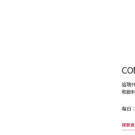
CO
這現
和飲
每日：
探索更