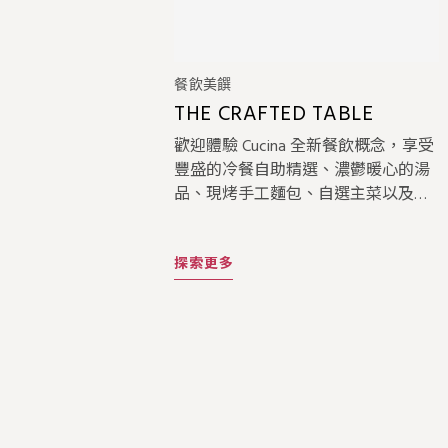
餐飲美饌
THE CRAFTED TABLE
歡迎體驗 Cucina 全新餐飲概念，享受
豐盛的冷餐自助精選、濃鬱暖心的湯
品、現烤手工麵包、自選主菜以及精
緻甜點，開啟一場優雅而滿足的美味
之旅。
探索更多