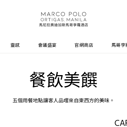
靈感
會議盛宴
官網商店
馬哥孛
餐飲美饌
五個用餐地點讓客人品嚐來自東西方的美味。
CA