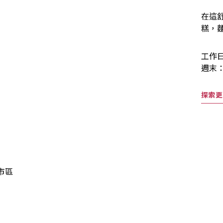
在這
糕，
工作日
週末：
探索更
市區