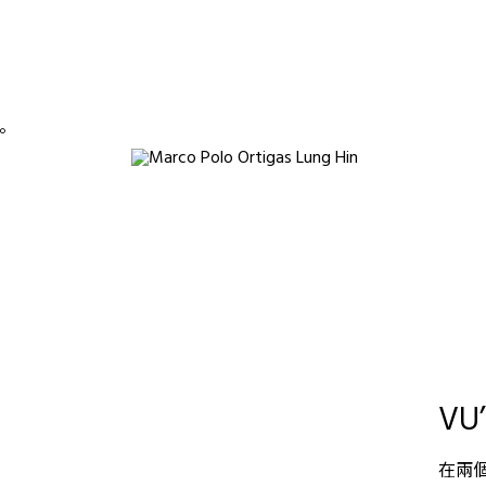
。
V
在兩