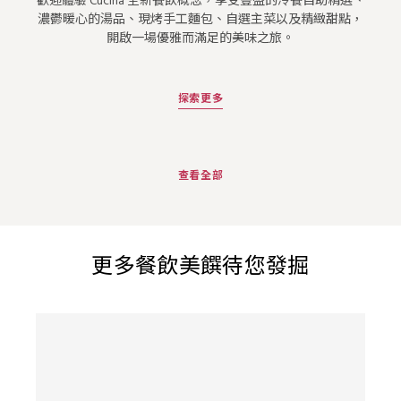
歡迎體驗 Cucina 全新餐飲概念，享受豐盛的冷餐自助精選、
濃鬱暖心的湯品、現烤手工麵包、自選主菜以及精緻甜點，
開啟一場優雅而滿足的美味之旅。
探索更多
查看全部
更多餐飲美饌待您發掘