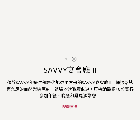
SAVVY宴會廳 II
位於SAVVY的最內部是佔地97平方米的SAVVY宴會廳 II。通過落地
窗充足的自然光線照射，該場地俯瞰廣東道，可容納最多48位賓客
參加午餐、晚餐和雞尾酒聚會。
探索更多