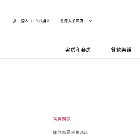
登入
/
立即加入​
香港太子酒店
客房和套房
餐飲美饌
常見問題
關於馬哥孛羅酒店