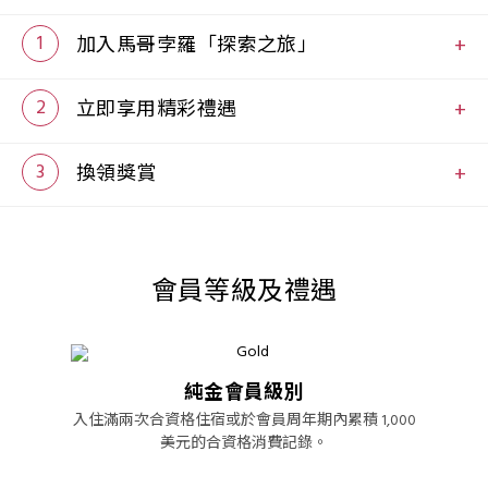
1
加入馬哥孛羅「探索之旅」
當您成為馬哥孛羅「探索之旅」會員後，您的回饋
和禮遇將延伸至全球酒店聯盟(GHA)旗下 950多家酒
2
立即享用精彩禮遇
店覆蓋 100國家。
於官網直接預訂，可立即享用會員優惠價。於每次
互動中賺取更多DISCOVERY 獎勵金，從奢華住宿、
3
換領獎賞
精緻餐飲及精心策劃的特色體驗活動。
隨您所選，隨您所享。以DISCOVERY 獎勵金換取酒
店住宿、休閒水療服務、精緻餐飲及會員獨家禮
遇。
會員等級及禮遇
純金會員級別
入住滿兩次合資格住宿或於會員周年期內累積 1,000
美元的合資格消費記錄。