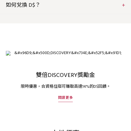
宿和消費將自動存入您的會員帳戶中。您可於任何級別賺取
如何兌換 D$？
D$，而有關獎賞將隨不同級別而增加。
我們相信享受人生、燃亮生活每一刻。您可以隨心地使用
D$，以D$換取酒店住宿、精緻餐飲、休閒水療服務、高爾夫
及精心策劃的會員獨家禮遇。讓您兌換D$的方式多不勝數 ，
我們只願您可以隨心所欲地享受生活。
雙倍DISCOVERY獎勵金
限時優惠，合資格住宿可賺取高達14%的D$回饋。
閱讀更多