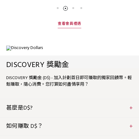
查看會員禮遇
DISCOVERY 獎勵金
DISCOVERY 獎勵金 (D$) - 加入計劃首日即可賺取的獨家回饋幣。輕
鬆賺取，隨心消費。您打算如何盡情享用？
甚麼是D$?
D$ 是您在酒店入住或用餐時賺取的回饋幣。價值明確，1
DISCOVERY 獎勵金等於 1 美元。您可透過 GHA DISCOVERY
如何賺取 D$？
應用程式或網站，查閲您的 D$ 結餘。
作為會員，您可以從第一天開始賺取 D$。合資格的購物、住