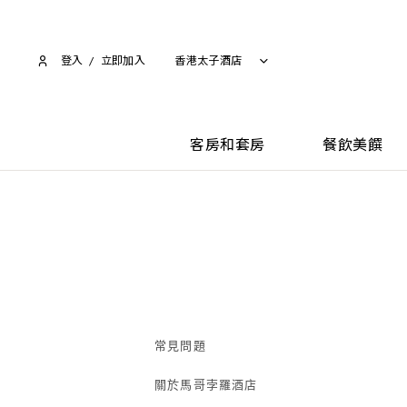
登入
/
立即加入​
香港太子酒店
客房和套房
餐飲美饌
常見問題
關於馬哥孛羅酒店